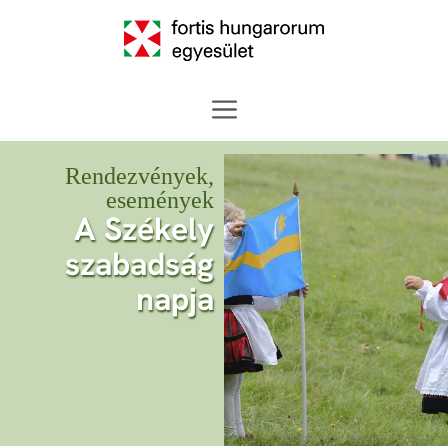
Rendezvények,
események
A Székely
szabadság
napja