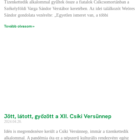
Tizenkettedik alkalommal gyűltek össze a fiatalok Csíkcsomortánban a
Székelyföldi Varga Sándor Verstábor keretében. Az idei találkozót Weöres
Sándor gondolata vezérelte: „Egyetlen ismeret van, a többi
Tovább olvasom »
Jött, látott, győzött a XII. Csíki Versünnep
2024.04.26.
Idén is megrendezésre került a Csíki Versünnep, immár a tizenkettedik
alkalommal. A pandémia óta ez a népszerű kulturális rendezvény egész