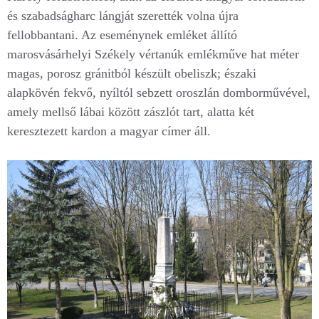
és szabadságharc lángját szerették volna újra
fellobbantani. Az eseménynek emléket állító
marosvásárhelyi Székely vértanúk emlékműve hat méter
magas, porosz gránitból készült obeliszk; északi
alapkövén fekvő, nyíltól sebzett oroszlán domborművével,
amely mellső lábai között zászlót tart, alatta két
keresztezett kardon a magyar címer áll.