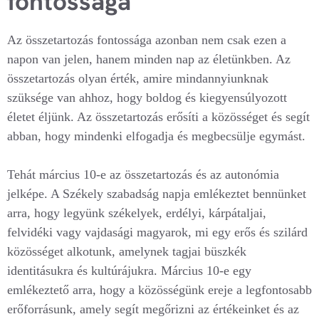
fontossága
Az összetartozás fontossága azonban nem csak ezen a
napon van jelen, hanem minden nap az életünkben. Az
összetartozás olyan érték, amire mindannyiunknak
szüksége van ahhoz, hogy boldog és kiegyensúlyozott
életet éljünk. Az összetartozás erősíti a közösséget és segít
abban, hogy mindenki elfogadja és megbecsülje egymást.
Tehát március 10-e az összetartozás és az autonómia
jelképe. A Székely szabadság napja emlékeztet bennünket
arra, hogy legyünk székelyek, erdélyi, kárpátaljai,
felvidéki vagy vajdasági magyarok, mi egy erős és szilárd
közösséget alkotunk, amelynek tagjai büszkék
identitásukra és kultúrájukra. Március 10-e egy
emlékeztető arra, hogy a közösségünk ereje a legfontosabb
erőforrásunk, amely segít megőrizni az értékeinket és az