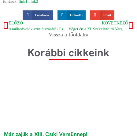
források:
link1
,
link2
Facebook
LinkedIn
Email
ELŐZŐ
KÖVETKEZŐ
A műkedvelők színjátszásáról Csomortánban
Véget ért a XI. Székelyföldi Varga Sándor Verstábor
Vissza a főoldalra
Korábbi cikkeink
Már zajlik a XIII. Csíki Versünnep!