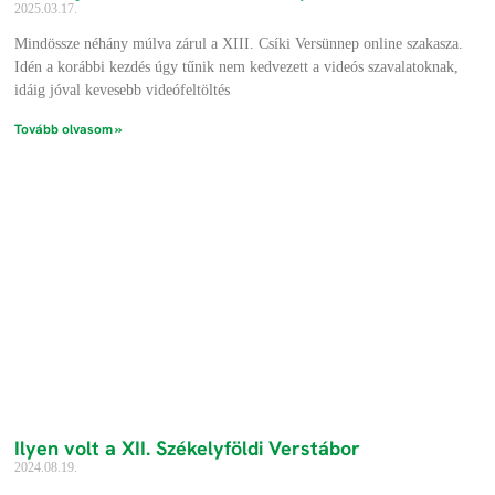
2025.03.17.
Mindössze néhány múlva zárul a XIII. Csíki Versünnep online szakasza.
Idén a korábbi kezdés úgy tűnik nem kedvezett a videós szavalatoknak,
idáig jóval kevesebb videófeltöltés
Tovább olvasom »
Ilyen volt a XII. Székelyföldi Verstábor
2024.08.19.