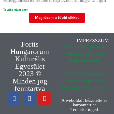
tehetséggondozást ötvöző tábor fő célja továbbra is a magyar és magyar
Tovább olvasom »
Megnézem a többi cikket
IMPRESSZUM
Fortis
A Fortis Hungarorum
Hungarorum
Kulturális Egyesület
Kulturális
Alapszabályzata
Egyesület
2023 ©
A Fortis Hungarorum
Minden jog
Kulturális Egyesület
fenntartva
Adatkezelési Szabályzata
A weboldalt készítette és
karbantartja:
Temarketinged