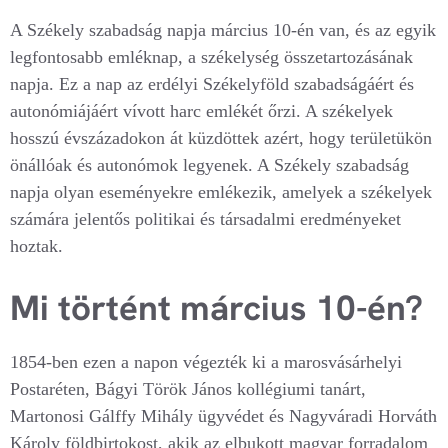
A Székely szabadság napja március 10-én van, és az egyik
legfontosabb emléknap, a székelység összetartozásának
napja. Ez a nap az erdélyi Székelyföld szabadságáért és
autonómiájáért vívott harc emlékét őrzi. A székelyek
hosszú évszázadokon át küzdöttek azért, hogy területükön
önállóak és autonómok legyenek. A Székely szabadság
napja olyan eseményekre emlékezik, amelyek a székelyek
számára jelentős politikai és társadalmi eredményeket
hoztak.
Mi történt március 10-én?
1854-ben ezen a napon végezték ki a marosvásárhelyi
Postaréten, Bágyi Török János kollégiumi tanárt,
Martonosi Gálffy Mihály ügyvédet és Nagyváradi Horváth
Károly földbirtokost, akik az elbukott magyar forradalom