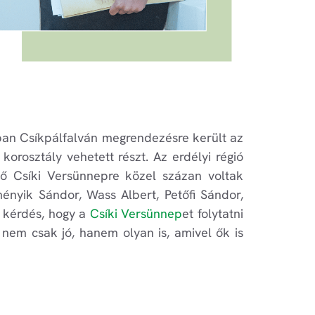
-ban Csíkpálfalván megrendezésre került az
korosztály vehetett részt. Az erdélyi régió
lső Csíki Versünnepre közel százan voltak
ényik Sándor, Wass Albert, Petőfi Sándor,
t kérdés, hogy a
Csíki Versünnep
et folytatni
 nem csak jó, hanem olyan is, amivel ők is