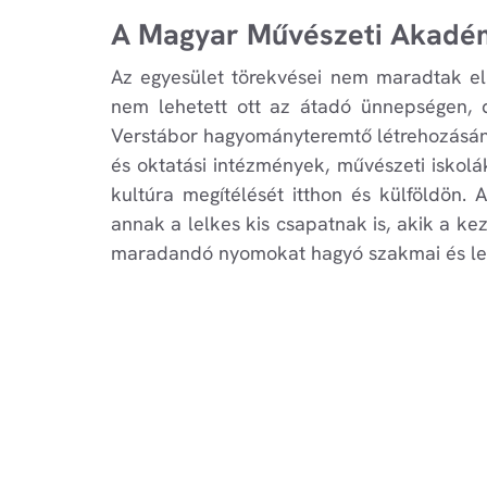
A Magyar Művészeti Akadém
Az egyesület törekvései nem maradtak el
nem lehetett ott az átadó ünnepségen, d
Verstábor hagyományteremtő létrehozásának
és oktatási intézmények, művészeti iskol
kultúra megítélését itthon és külföldön.
annak a lelkes kis csapatnak is, akik a ke
maradandó nyomokat hagyó szakmai és lel