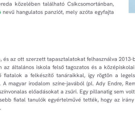
ereda közelében található Csíkcsomortánban,
ó
nevű hangulatos panziót, mely azóta egyfajta
, és az ott szerzett tapasztalatokat felhasználva 2013
az általános iskola felső tagozatos és a középiskolai 
fiatalok a felkészítő tanáraikkal, így rögtön a lege
t. A magyar irodalom színe-javából (pl. Ady Endre, Rem
színvonalas előadásokat a zsűri. Egy pillanatig sem vol
sebb fiatal tanulók egyértelművé tették, hogy az irány
.