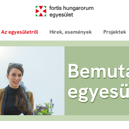
Az egyesületről
Hírek, események
Projektek
Bemut
egyesü