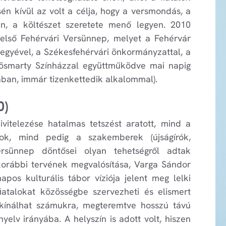
n kívül az volt a célja, hogy a versmondás, a
jen, a költészet szeretete menő legyen. 2010
első Fehérvári Versünnep, melyet a Fehérvár
gyével, a Székesfehérvári önkormányzattal, a
rösmarty Színházzal együttműködve mai napig
ban, immár tizenkettedik alkalommal).
0)
vitelezése hatalmas tetszést aratott, mind a
ok, mind pedig a szakemberek (újságírók,
rsünnep döntősei olyan tehetségről adtak
 korábbi tervének megvalósítása, Varga Sándor
os kulturális tábor víziója jelent meg lelki
iatalokat közösségbe szervezheti és elismert
 kínálhat számukra, megteremtve hosszú távú
elv irányába. A helyszín is adott volt, hiszen