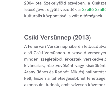
2004 óta Székelyföld szívében, a Csíksz
feleségével együtt vezették a
Szellő Száll
kulturális központjává is vált a térségnek.
Csíki Versünnep (2013)
A Fehérvári Versünnep sikerén felbuzdulva
első Csíki Versünnep. A szavaló versenyen 
minden szegletéből érkeztek verskedvelő 
kíváncsiak, résztvevőként vagy kísérőkén
Arany János és Radnóti Miklós) hallhatott 
kell, hiszen a tehetségesebbnél tehetsége
azonosulni tudnak, amit szívesen követnek