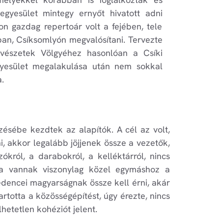
gyesület mintegy ernyőt hivatott adni
n gazdag repertoár volt a fejében, tele
ban, Csíksomlyón megvalósítani. Tervezte
űvészetek Völgyéhez hasonlóan a Csíki
egyesület megalakulása után nem sokkal
.
ésébe kezdtek az alapítók. A cél az volt,
, akkor legalább jöjjenek össze a vezetők,
król, a darabokról, a kelléktárról, nincs
iába vannak viszonylag közel egymáshoz a
edencei magyarságnak össze kell érni, akár
rtotta a közösségépítést, úgy érezte, nincs
hetetlen kohéziót jelent.