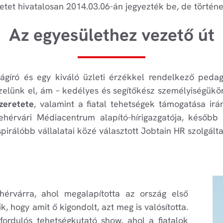
letet hivatalosan 2014.03.06-án jegyezték be, de törté
Az egyesülethez vezető út
gíró és egy kiváló üzleti érzékkel rendelkező pedagó
elünk el, ám – kedélyes és segítőkész személyiségükön
zeretete
, valamint a fiatal tehetségek támogatása irá
ehérvári Médiacentrum alapító-hírigazgatója, későb
irálóbb vállalatai közé választott Jobtain HR szolgálta
érvárra, ahol megalapította az ország első
k, hogy amit ő kigondolt, azt meg is valósította.
fordulós tehetségkutató show, ahol a fiatalok