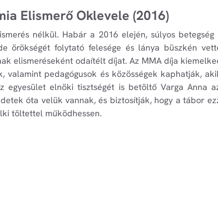
ia Elismerő Oklevele (2016)
ismerés nélkül. Habár a 2016 elején, súlyos betegsé
e örökségét folytató felesége és lánya büszkén vett
 elismeréseként odaítélt díjat. Az MMA díja kiemelkedő
ák, valamint pedagógusok és közösségek kaphatják, ak
 Az egyesület elnöki tisztségét is betöltő Varga Anna 
zdetek óta velük vannak, és biztosítják, hogy a tábor 
ki töltettel működhessen.