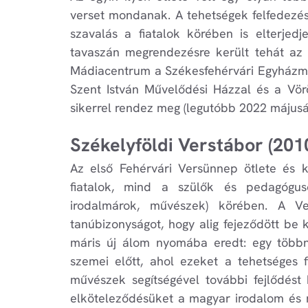
verset mondanak. A tehetségek felfedezésé
szavalás a fiatalok körében is elterjed
tavaszán megrendezésre került tehát az 
Mádiacentrum a Székesfehérvári Egyházme
Szent István Művelődési Házzal és a Vö
sikerrel rendez meg (legutóbb 2022 májusá
Székelyföldi Verstábor (201
Az első Fehérvári Versünnep ötlete és ki
fiatalok, mind a szülők és pedagógus
irodalmárok, művészek) körében. A Ve
tanúbizonyságot, hogy alig fejeződött be
máris új álom nyomába eredt: egy többnap
szemei előtt, ahol ezeket a tehetséges f
művészek segítségével további fejlődést
elköteleződésüket a magyar irodalom és ny