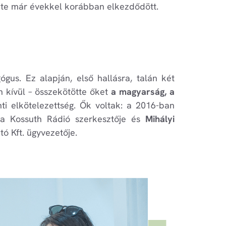
nete már évekkel korábban elkezdődött.
gus. Ez alapján, első hallásra, talán két
 kívül – összekötötte őket
a magyarság, a
nti elkötelezettség. Ők voltak: a 2016-ban
b a Kossuth Rádió szerkesztője és
Mihályi
tó Kft. ügyvezetője.