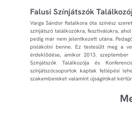
Falusi Színjátszók Találkozó
Varga Sándor fiatalkora óta színész szere
színjátszó találkozókra, fesztiválokra, aho
pedig már nem jelentkezett utána. Pedagó
pislákolni benne. Ez testesült meg a ve
érdeklődése, amikor 2013. szeptember 
Színjátszók Találkozója és Konferenci
színjátszócsoportok kaptak fellépési le
szakembereket valamint újságírókat kértün
Me