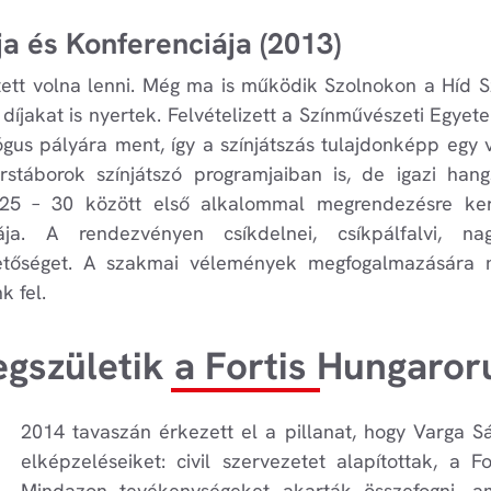
ja és Konferenciája (2013)
tett volna lenni. Még ma is működik Szolnokon a Híd Sz
l díjakat is nyertek. Felvételizett a Színművészeti Egyet
gus pályára ment, így a színjátszás tulajdonképp egy
rstáborok színjátszó programjaiban is, de igazi han
25 – 30 között első alkalommal megrendezésre kerül
ája. A rendezvényen csíkdelnei, csíkpálfalvi, na
hetőséget. A szakmai vélemények megfogalmazására m
k fel.
gszületik a Fortis Hungaro
2014 tavaszán érkezett el a pillanat, hogy Varga S
elképzeléseiket: civil szervezetet alapítottak, a F
Mindazon tevékenységeket akarták összefogni, a