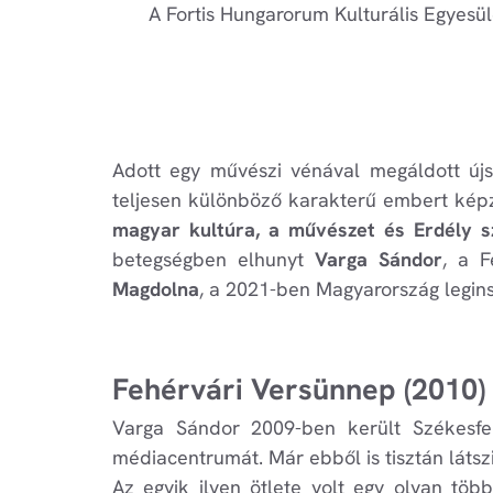
A Fortis Hungarorum Kulturális Egyesü
Adott egy művészi vénával megáldott újsá
teljesen különböző karakterű embert képz
magyar kultúra, a művészet és Erdély s
betegségben elhunyt
Varga Sándor
, a F
Magdolna
, a 2021-ben Magyarország leginsp
Fehérvári Versünnep (2010)
Varga Sándor 2009-ben került Székesfeh
médiacentrumát. Már ebből is tisztán látszi
Az egyik ilyen ötlete volt egy olyan több