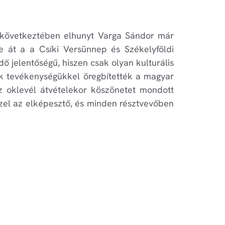
g következtében elhunyt Varga Sándor már
e át a a Csíki Versünnep és Székelyföldi
 jelentőségű, hiszen csak olyan kulturális
ik tevékenységükkel öregbítették a magyar
az oklevél átvételekor köszönetet mondott
ezzel az elképesztő, és minden résztvevőben