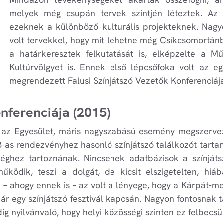
melyek még csupán tervek szintjén léteztek. Az e
ezeknek a különböző kulturális projekteknek. Nagyo
volt tervekkel, hogy mit lehetne még Csíkcsomortán
a határkeresztek felkutatását is, elképzelte a M
Kultúrvölgyet is. Ennek első lépcsőfoka volt az 
megrendezett Falusi Színjátszó Vezetők Konferenciája
nferenciája (2015)
lt az Egyesület, máris nagyszabású esemény megszervez
as rendezvényhez hasonló színjátszó találkozót tartani
hez tartoznának. Nincsenek adatbázisok a színjátszó
működik, teszi a dolgát, de kicsit elszigetelten, h
– ahogy ennek is – az volt a lényege, hogy a Kárpát-m
ár egy színjátszó fesztivál kapcsán. Nagyon fontosnak ta
g nyilvánvaló, hogy helyi közösségi szinten ez felbecsül