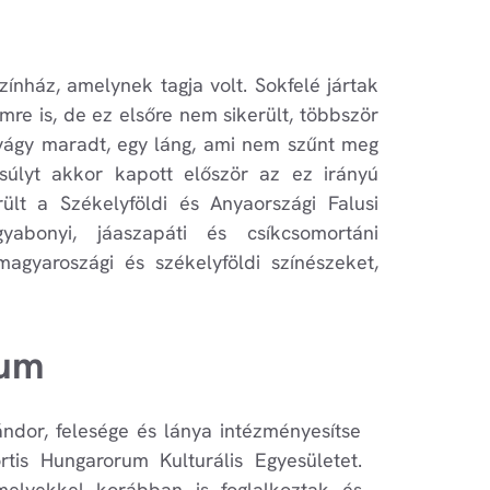
ínház, amelynek tagja volt. Sokfelé jártak
emre is, de ez elsőre nem sikerült, többször
 vágy maradt, egy láng, ami nem szűnt meg
gsúlyt akkor kapott először az ez irányú
t a Székelyföldi és Anyaországi Falusi
gyabonyi, jáaszapáti és csíkcsomortáni
agyaroszági és székelyföldi színészeket,
rum
ándor, felesége és lánya intézményesítse
ortis Hungarorum Kulturális Egyesületet.
melyekkel korábban is foglalkoztak és