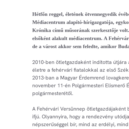
Hétfőn reggel, életének ötvennegyedik évé
Médiacentrum alapító-hírigazgatója, egyk
Krónika című műsorának szerkesztője volt.
elsőként alakult médiacentrum. A Fehérvár
de a várost akkor sem feledte, amikor Bud
2010-ben ötletgazdaként indította útjára
életre a fehérvári fiatalokkal az első Szé
2013-ban a Magyar Érdemrend lovagkeres
november 11-én Polgármesteri Elismerő É
polgármesterétől.
A Fehérvári Versünnep ötletgazdájaként b
ifjú. Olyannyira, hogy a rendezvény utódj
népszerűséggel bír, mind az erdélyi, mind