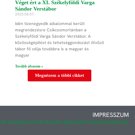
Véget ért a XI. Székelyföldi Varga
Sándor Verstábor
2023.08.07.
Idén tizenegyedik alkalommal került
megrendezésre Csíkcsomortánban a
Székelyföldi Varga Sándor Verstábor. A
közösségépítést és tehetséggondozást ötvöző
tábor fő célja továbbra is a magyar és
magyar
Tovább olvasom »
Megnézem a többi cikket
IMPRESSZUM
rtis Hungarorum Kulturális Egyesület Alapszabályzata