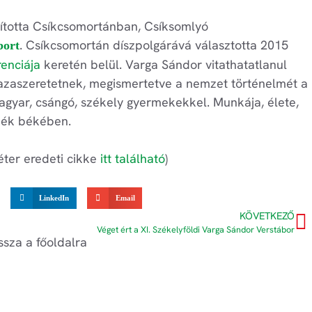
apította Csíkcsomortánban, Csíksomlyó
. Csíkcsomortán díszpolgárává választotta 2015
bort
renciája
keretén belül. Varga Sándor vitathatatlanul
hazaszeretetnek, megismertetve a nemzet történelmét a
magyar, csángó, székely gyermekekkel. Munkája, élete,
jék békében.
éter eredeti cikke
itt található
)
LinkedIn
Email
KÖVETKEZŐ
Véget ért a XI. Székelyföldi Varga Sándor Verstábor
ssza a főoldalra