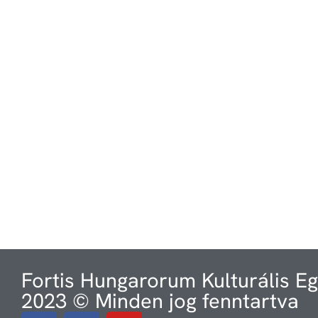
Fortis Hungarorum Kulturális E
2023 © Minden jog fenntartva