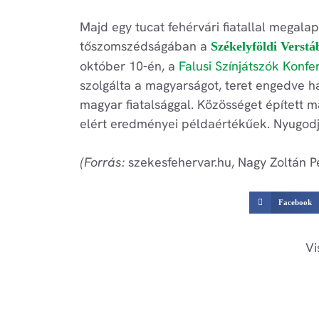
Majd egy tucat fehérvári fiatallal megal
tőszomszédságában a
Székelyföldi Verstá
október 10-én, a
Falusi Színjátszók Konfe
szolgálta a magyarságot, teret engedve 
magyar fiatalsággal. Közösséget épített 
elért eredményei példaértékűek. Nyugod
(Forrás:
szekesfehervar.hu, Nagy Zoltán P
Facebook
Vi