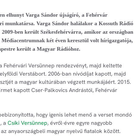
ben elhunyt Varga Sándor újságíró, a Fehérvár
ori munkatársa. Varga Sándor halálakor a Kossuth Rádió
 2009-ben került Székesfehérvárra, amikor az országban
 Médiacentrumnak két éven keresztül volt hírigazgatója,
apestre került a Magyar Rádióhoz.
 a Fehérvári Versünnep rendezvényt, majd keltette
kelyföldi Verstábort. 2006-ban nívódíjat kapott, majd
ztjét a magyar kultúrában végzett munkájáért. 2015.
rmet kapott Cser-Palkovics Andrástól, Fehérvár
ebizonyította, hogy igenis lehet menő a verset mondó
a, a
Csíki Versünnep
, évről-évre egyre nagyobb
 az anyaországbeli magyar nyelvű fiatalok között.