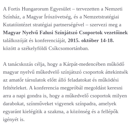
A Fortis Hungarorum Egyesület – tervezetten a Nemzeti
Színház, a Magyar Írószövetség, és a Nemzetstratégiai
Kutatóintézet stratégiai partnerségével – szervezi meg a
Magyar Nyelvű Falusi Színjátszó Csoportok vezetőinek
találkozóját és konferenciáját,
2015. október 14-18.
között a székelyföldi Csíkcsomortánban.
A tanácskozás célja, hogy a Kárpát-medencében működő
magyar nyelvű műkedvelő színjátszó csoportok áttekintsék
az amatőr társulatok előtt álló feladatokat és működési
feltételeket. A konferencia megpróbál megoldást keresni
arra a napi gondra is, hogy a műkedvelő csoportok milyen
darabokat, színműveket vigyenek színpadra, amelyek
egyaránt kielégítik a szakma, a közönség és a fellépők
igényét is.