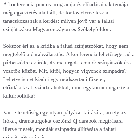
A konferencia pontos programja és előadásainak témája
még egyeztetés alatt áll, de fontos eleme lesz a
tanácskozásnak a kérdés: milyen jövő vár a falusi
színjátszásra Magyarországon és Székelyföldön.
Sokszor éri az a kritika a falusi színjátszókat, hogy nem
megfelelő a darabválasztás. A konferencia lehetőséget ad a
párbeszédre az írók, dramaturgok, amatőr színjátszók és a
vezetők között. Mit, kitől, hogyan vigyenek színpadra?
Lehet-e ismét kiadni egy módszertani füzetet,
előadásokkal, színdarabokkal, mint egykoron megtette a
kultúrpolitika?
Van-e lehetőség egy olyan pályázat kiírására, amely az
írókat, dramaturgokat ösztönzi új darabok megírására
illetve mesék, mondák színpadra állítására a falusi
színjátszók számára.