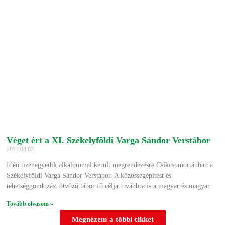
Véget ért a XI. Székelyföldi Varga Sándor Verstábor
2023.08.07.
Idén tizenegyedik alkalommal került megrendezésre Csíkcsomortánban a
Székelyföldi Varga Sándor Verstábor. A közösségépítést és
tehetséggondozást ötvöző tábor fő célja továbbra is a magyar és magyar
Tovább olvasom »
Megnézem a többi cikket