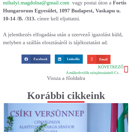
mihalyi.magdolna@gmail.com
vagy postai úton a
Fortis
Hungarorum Egyesület, 1097 Budapest, Vaskapu u.
10-14 /B. /313.
címre kell eljuttatni.
A jelentkezés elfogadása után a szervező igazolást küld,
melyben a szállás elosztásáról is tájékoztatást ad.
Facebook
LinkedIn
Email
KÖVETKEZŐ
A műkedvelők színjátszásáról Csomortánban
Vissza a főoldalra
Korábbi cikkeink