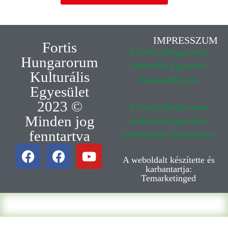
IMPRESSZUM
Fortis
A Fortis Hungarorum
Hungarorum
Kulturális Egyesület
Kulturális
Alapszabályzata
Egyesület
2023 ©
A Fortis Hungarorum
Minden jog
Kulturális Egyesület
fenntartva
Adatkezelési Szabályzata
A weboldalt készítette és
karbantartja:
Temarketinged