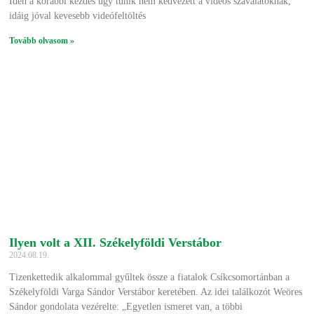
Idén a korábbi kezdés úgy tűnik nem kedvezett a videós szavalatoknak,
idáig jóval kevesebb videófeltöltés
Tovább olvasom »
Ilyen volt a XII. Székelyföldi Verstábor
2024.08.19.
Tizenkettedik alkalommal gyűltek össze a fiatalok Csíkcsomortánban a
Székelyföldi Varga Sándor Verstábor keretében. Az idei találkozót Weöres
Sándor gondolata vezérelte: „Egyetlen ismeret van, a többi