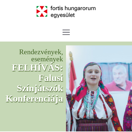
Rendezvények,
események
FELHÍVÁS:
Falusi
Színjátszók
Konferenciája