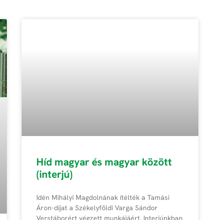
Híd magyar és magyar között
(interjú)
Idén Mihályi Magdolnának ítélték a Tamási
Áron-díjat a Székelyföldi Varga Sándor
Verstáborért végzett munkájáért. Interjúnkban