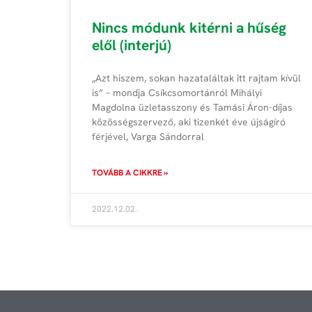
Nincs módunk kitérni a hűség
elől (interjú)
„Azt hiszem, sokan hazataláltak itt rajtam kívül
is” – mondja Csíkcsomortánról Mihályi
Magdolna üzletasszony és Tamási Áron-díjas
közösségszervező, aki tizenkét éve újságíró
férjével, Varga Sándorral
TOVÁBB A CIKKRE »
2022.12.02.